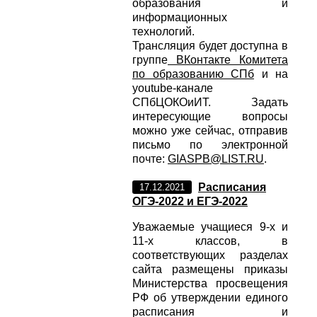
образования и
информационных
технологий.
Трансляция будет доступна в
группе
ВКонтакте Комитета
по образованию СПб
и на
youtube-канале
СПбЦОКОиИТ. Задать
интересующие вопросы
можно уже сейчас, отправив
письмо по электронной
почте:
GIASPB@LIST.RU
.
Расписания
17.12.2021
ОГЭ-2022 и ЕГЭ-2022
Уважаемые учащиеся 9-х и
11-х классов, в
соответствующих разделах
сайта размещены приказы
Министерства просвещения
РФ об утверждении единого
расписания и