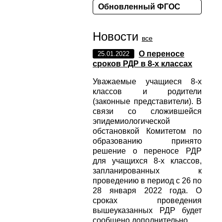
Обновленный ФГОС
Новости
все
О переносе
25.01.2022
сроков РДР в 8-х классах
Уважаемые учащиеся 8-х
классов и родители
(законные представители). В
связи со сложившейся
эпидемиологической
обстановкой Комитетом по
образованию принято
решение о переносе РДР
для учащихся 8-х классов,
запланированных к
проведению в период с 26 по
28 января 2022 года. О
сроках проведения
вышеуказанных РДР будет
сообщено дополнительно.