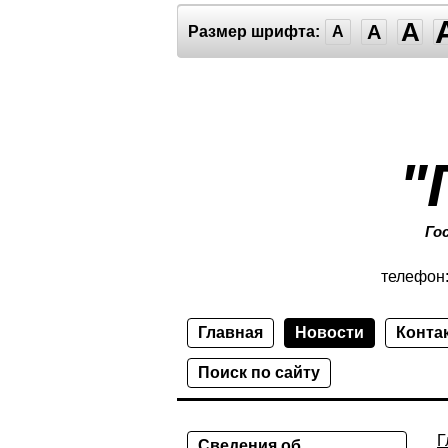
A
A
Размер шрифта:
A
"
Го
телефон
Главная
Новости
Конта
Поиск по сайту
Г
Сведения об