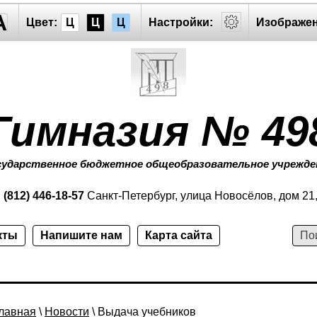
A
Цвет:
Ц
Ц
Ц
Настройки:
Изображен
Гимназия № 49
сударственное бюджетное общеобразовательное учрежде
:
(812) 446-18-57
Санкт-Петербург, улица Новосёлов, дом 21
кты
Напишите нам
Карта сайта
лавная
\
Новости
\ Выдача учебников