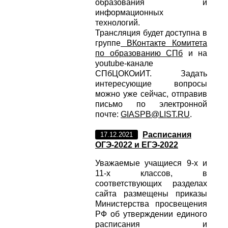
образования и
информационных
технологий.
Трансляция будет доступна в
группе
ВКонтакте Комитета
по образованию СПб
и на
youtube-канале
СПбЦОКОиИТ. Задать
интересующие вопросы
можно уже сейчас, отправив
письмо по электронной
почте:
GIASPB@LIST.RU
.
Расписания
17.12.2021
ОГЭ-2022 и ЕГЭ-2022
Уважаемые учащиеся 9-х и
11-х классов, в
соответствующих разделах
сайта размещены приказы
Министерства просвещения
РФ об утверждении единого
расписания и