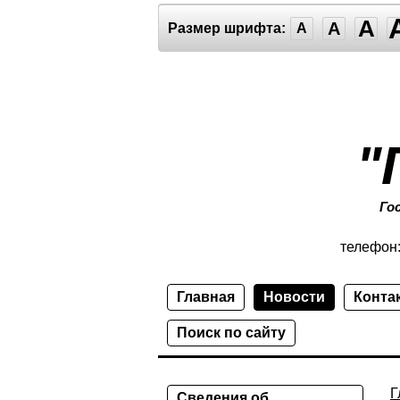
A
A
Размер шрифта:
A
"
Го
телефон
Главная
Новости
Конта
Поиск по сайту
Г
Сведения об