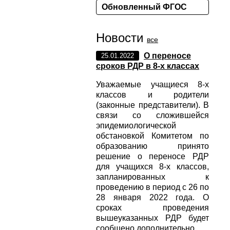
Обновленный ФГОС
Новости
все
О переносе
25.01.2022
сроков РДР в 8-х классах
Уважаемые учащиеся 8-х
классов и родители
(законные представители). В
связи со сложившейся
эпидемиологической
обстановкой Комитетом по
образованию принято
решение о переносе РДР
для учащихся 8-х классов,
запланированных к
проведению в период с 26 по
28 января 2022 года. О
сроках проведения
вышеуказанных РДР будет
сообщено дополнительно.