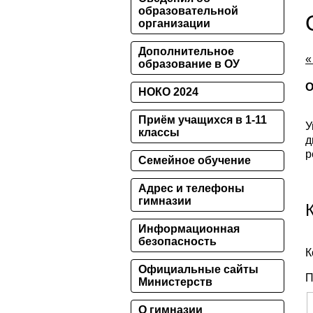
образовательной
организации
Дополнительное
«
образование в ОУ
О
НОКО 2024
Приём учащихся в 1-11
У
классы
д
р
Семейное обучение
Адрес и телефоны
гимназии
Информационная
безопасность
К
Официальные сайты
П
Министерств
О гимназии