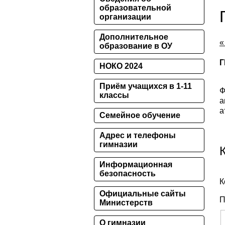
образовательной
организации
Дополнительное
«
образование в ОУ
Г
НОКО 2024
Приём учащихся в 1-11
Ф
классы
а
а
Семейное обучение
Адрес и телефоны
гимназии
Информационная
безопасность
К
Официальные сайты
П
Министерств
О гимназии