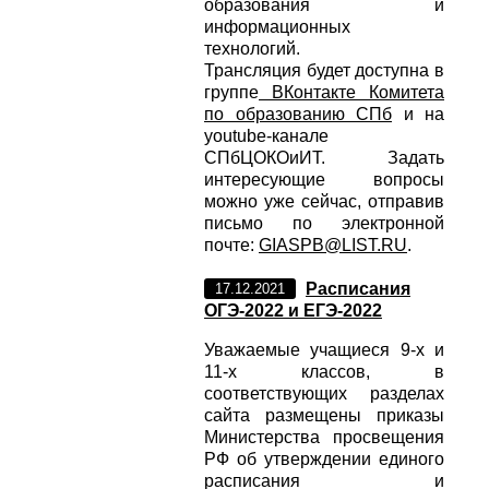
образования и
информационных
технологий.
Трансляция будет доступна в
группе
ВКонтакте Комитета
по образованию СПб
и на
youtube-канале
СПбЦОКОиИТ. Задать
интересующие вопросы
можно уже сейчас, отправив
письмо по электронной
почте:
GIASPB@LIST.RU
.
Расписания
17.12.2021
ОГЭ-2022 и ЕГЭ-2022
Уважаемые учащиеся 9-х и
11-х классов, в
соответствующих разделах
сайта размещены приказы
Министерства просвещения
РФ об утверждении единого
расписания и