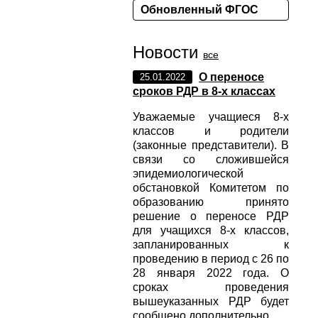
Обновленный ФГОС
Новости
все
О переносе
25.01.2022
сроков РДР в 8-х классах
Уважаемые учащиеся 8-х
классов и родители
(законные представители). В
связи со сложившейся
эпидемиологической
обстановкой Комитетом по
образованию принято
решение о переносе РДР
для учащихся 8-х классов,
запланированных к
проведению в период с 26 по
28 января 2022 года. О
сроках проведения
вышеуказанных РДР будет
сообщено дополнительно.