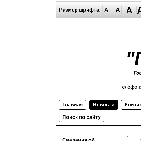
A
A
Размер шрифта:
A
"
Го
телефон
Главная
Новости
Конта
Поиск по сайту
Г
Сведения об